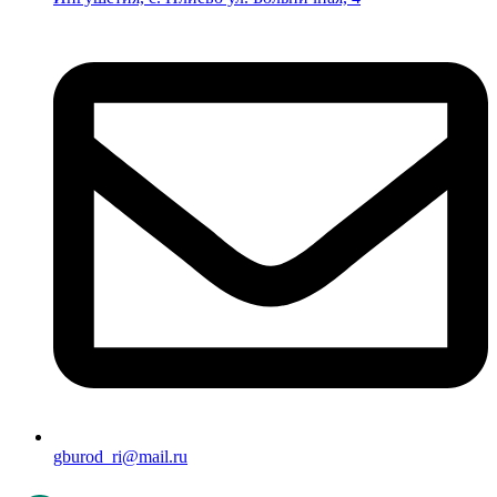
gburod_ri@mail.ru