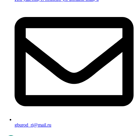
gburod_ri@mail.ru