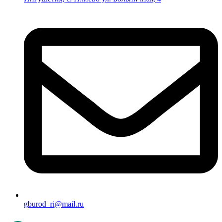
gburod_ri@mail.ru